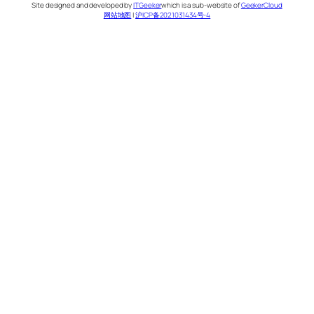
Site designed and developed by
ITGeeker
which is a sub-website of
GeekerCloud
网站地图
|
沪ICP备2021031434号-4