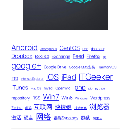
Android
CentOS
dnsmasq
Anonymous
DNS
Dropbox
Feed
Firefox
Exchange
ESXi 8.0
g+
google+
Google Drive
Google GMS安装
HarmonyOS
ITGeeker
iOS
iPad
ifttt
Internet Explorer
php
iTunes
mysql
OpenWRT
Mac OS
pip
python
Win7
Win8
RSS
Wordpress
repository
Windows
浏览器
互联网
快捷键
Zimbra
乱码
技术奇客
网络
激活
硬盘
越狱
群晖Synology
阿里云