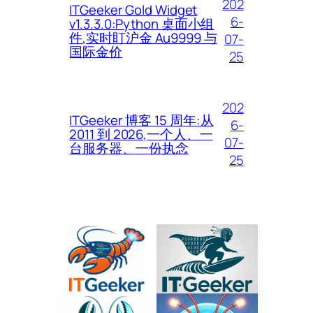
202
ITGeeker Gold Widget
6-
v1.3.3.0:Python 桌面小组
件,实时盯沪金 Au9999 与
07-
国际金价
25
202
ITGeeker 博客 15 周年:从
6-
2011 到 2026,一个人、一
07-
台服务器、一份执念
25