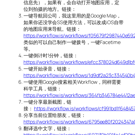
信息先），如果有，会自动打开地图应用，定
位到拍摄的地方。链接：
一键导航回公司，我这里用的是Google Map，
如果你还没学会SS使用方法，可以改成iOS自带
的地图应用来导航。链接：
https://workflow.is/workflows/f05679f2987440e5
类似的可以自己制作一键拨号，一键Facetime
等。
一键倒计时1分钟，链接：
https://workflow.is/workflows/efcc378024d649d1b
一键开始录音，链接：
https://workflow.is/workflows/1d9df2a23c334540
一键使用Google搜索相关Workflow，同样需要
科学工具，链接：
https://workflow.is/workflows/364fb346784e4412
一键分享最新截图，链
接：
https://workflow.is/workflows/cf991bd1f6484
分享当前位置给朋友，链接：
https://workflow.is/workflows/6795ee80f202434
翻译选中文字，链接：
https://workflow.is/workflows/697130b191fa4ef29