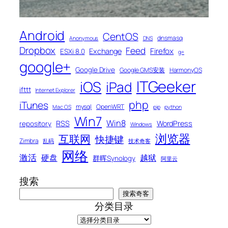
Android
CentOS
dnsmasq
Anonymous
DNS
Dropbox
Feed
Firefox
Exchange
ESXi 8.0
g+
google+
Google Drive
Google GMS安装
HarmonyOS
ITGeeker
iOS
iPad
ifttt
Internet Explorer
php
iTunes
mysql
OpenWRT
Mac OS
pip
python
Win7
Win8
RSS
WordPress
repository
Windows
浏览器
互联网
快捷键
Zimbra
乱码
技术奇客
网络
激活
硬盘
越狱
群晖Synology
阿里云
搜索
搜索奇客
分类目录