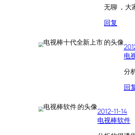
无聊 ，
回复
201
电
分
回
2012-11-14
电视棒软件