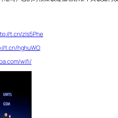
tp://t.cn/zls5Phe
p://t.cn/hghuWO
iba.com/wifi/