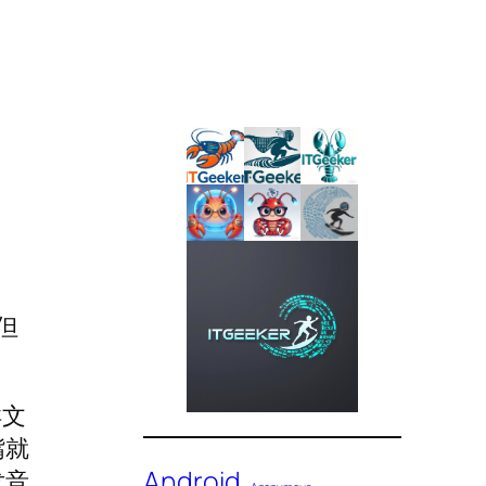
但
洋文
嘴就
Android
发音