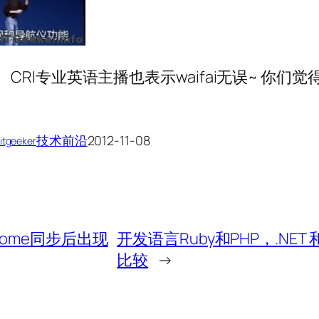
”。CRI专业英语主播也表示waifai无误~ 你们觉
技术前沿
2012-11-08
itgeeker
ome同步后出现
开发语言Ruby和PHP，.NET 和
比较
→