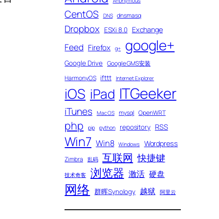
Anonymous
CentOS
dnsmasq
DNS
Dropbox
Exchange
ESXi 8.0
google+
Feed
Firefox
g+
Google Drive
Google GMS安装
ifttt
HarmonyOS
Internet Explorer
ITGeeker
iOS
iPad
iTunes
mysql
OpenWRT
Mac OS
php
RSS
repository
pip
python
Win7
Win8
Wordpress
Windows
互联网
快捷键
Zimbra
乱码
浏览器
激活
硬盘
技术奇客
网络
越狱
群晖Synology
阿里云