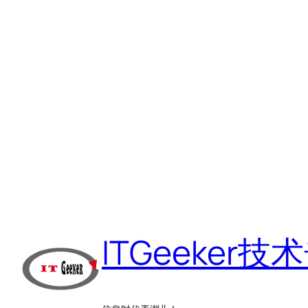
跳
至
ITGeeker技
内
容