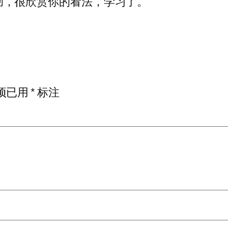
彻，很欣赏你的看法，学习了。
项已用
*
标注