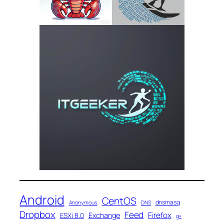
Android
CentOS
dnsmasq
Anonymous
DNS
Dropbox
Feed
Firefox
Exchange
ESXi 8.0
g+