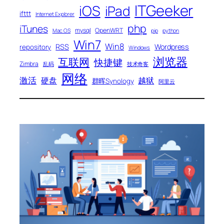
ITGeeker
iOS
iPad
ifttt
Internet Explorer
php
iTunes
mysql
OpenWRT
Mac OS
pip
python
Win7
Win8
RSS
Wordpress
repository
Windows
浏览器
互联网
快捷键
Zimbra
乱码
技术奇客
网络
激活
硬盘
越狱
群晖Synology
阿里云