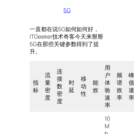
5G
一直都在说5G如何如何好，
ITGeeker技术奇客今天来掰掰
5G在那些关键参数得到了提
升。
用
连
流
户
频
接
移
指
量
时
能
体
谱
数
动
标
密
延
效
验
效
密
性
度
速
率
度
率
10
M
b