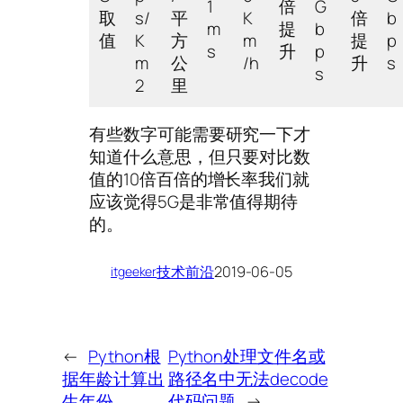
1
倍
G
取
s/
平
K
倍
b
m
提
b
值
K
方
m
提
p
s
升
p
m
公
/h
升
s
s
2
里
有些数字可能需要研究一下才
知道什么意思，但只要对比数
值的10倍百倍的增长率我们就
应该觉得5G是非常值得期待
的。
技术前沿
2019-06-05
itgeeker
←
Python根
Python处理文件名或
据年龄计算出
路径名中无法decode
生年份
代码问题
→