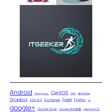
Android
CentOS
dnsmasq
Anonymous
DNS
Dropbox
Feed
Firefox
Exchange
ESXi 8.0
g+
google+
Google Drive
Google GMS安装
HarmonyOS