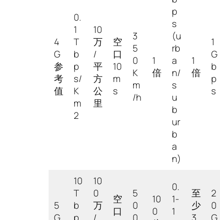
p
0.
s
1
10
3
(u
4
T
万
空
1
5
rb
G
b
/
口
G
0
1
a
1
参
p
平
10
b
K
倍
n/
倍
考
s/
方
m
p
m
s
值
K
公
s
s
/h
u
m
里
b
2
ur
b
a
n)
10
10
0.
T
0
5
至
2
空
10
1-
5
b
万
0
少
0
口
0
1
G
p
/
0
3
G