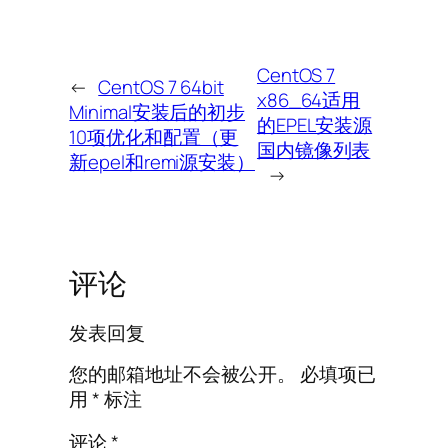
CentOS 7
←
CentOS 7 64bit
x86_64适用
Minimal安装后的初步
的EPEL安装源
10项优化和配置（更
国内镜像列表
新epel和remi源安装）
→
评论
发表回复
您的邮箱地址不会被公开。
必填项已
用
*
标注
评论
*