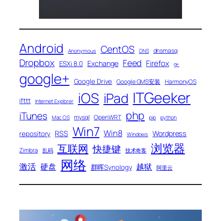
Android
CentOS
dnsmasq
Anonymous
DNS
Dropbox
Feed
Firefox
Exchange
ESXi 8.0
g+
google+
Google Drive
Google GMS安装
HarmonyOS
ITGeeker
iOS
iPad
ifttt
Internet Explorer
php
iTunes
mysql
OpenWRT
Mac OS
pip
python
Win7
Win8
RSS
Wordpress
repository
Windows
浏览器
互联网
快捷键
Zimbra
乱码
技术奇客
网络
激活
硬盘
越狱
群晖Synology
阿里云