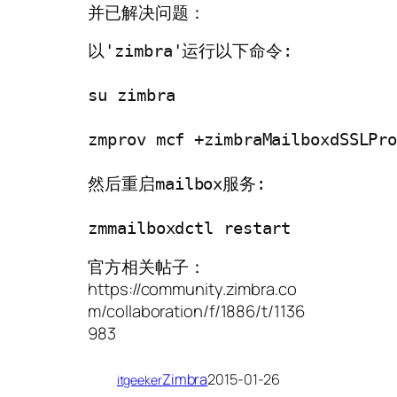
并已解决问题：
以'zimbra'运行以下命令:

su zimbra

zmprov mcf +zimbraMailboxdSSLPro
然后重启mailbox服务:

zmmailboxdctl restart
官方相关帖子：
https://community.zimbra.co
m/collaboration/f/1886/t/1136
983
Zimbra
2015-01-26
itgeeker