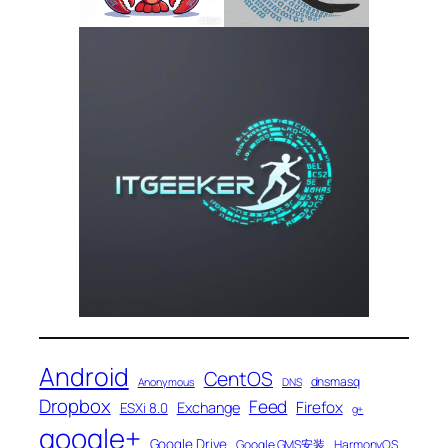
Android
CentOS
dnsmasq
Anonymous
DNS
Dropbox
Feed
Firefox
Exchange
ESXi 8.0
g+
google+
Google Drive
Google GMS安装
HarmonyOS