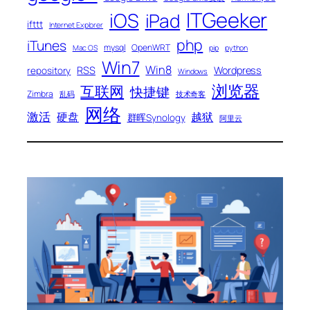
ITGeeker
iOS
iPad
ifttt
Internet Explorer
php
iTunes
mysql
OpenWRT
Mac OS
pip
python
Win7
Win8
RSS
Wordpress
repository
Windows
浏览器
互联网
快捷键
Zimbra
乱码
技术奇客
网络
激活
硬盘
越狱
群晖Synology
阿里云