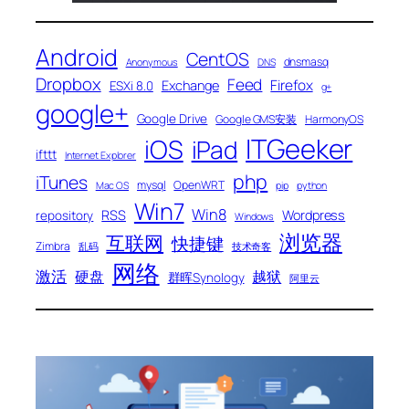
Android
CentOS
dnsmasq
Anonymous
DNS
Dropbox
Feed
Firefox
Exchange
ESXi 8.0
g+
google+
Google Drive
Google GMS安装
HarmonyOS
ITGeeker
iOS
iPad
ifttt
Internet Explorer
php
iTunes
mysql
OpenWRT
Mac OS
pip
python
Win7
Win8
RSS
Wordpress
repository
Windows
浏览器
互联网
快捷键
Zimbra
乱码
技术奇客
网络
激活
硬盘
越狱
群晖Synology
阿里云