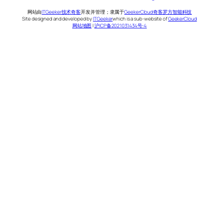
网站由
ITGeeker技术奇客
开发并管理；隶属于
GeekerCloud奇客罗方智能科技
Site designed and developed by
ITGeeker
which is a sub-website of
GeekerCloud
网站地图
|
沪ICP备2021031434号-4