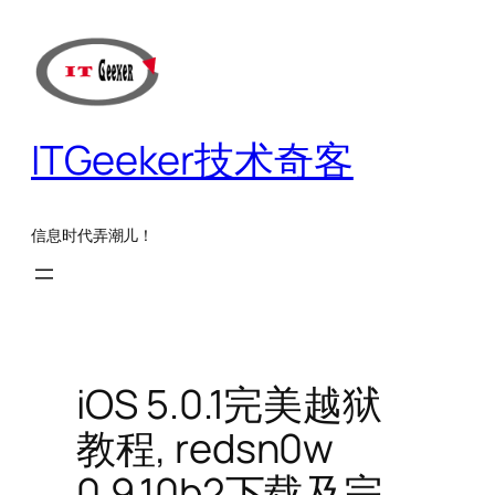
跳
至
内
容
ITGeeker技术奇客
信息时代弄潮儿！
iOS 5.0.1完美越狱
教程, redsn0w
0.9.10b2下载及完