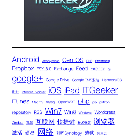
Android
CentOS
dnsmasq
Anonymous
DNS
Dropbox
Feed
Firefox
Exchange
ESXi 8.0
g+
google+
Google Drive
Google GMS安装
HarmonyOS
ITGeeker
iOS
iPad
ifttt
Internet Explorer
php
iTunes
mysql
OpenWRT
Mac OS
pip
python
Win7
Win8
RSS
Wordpress
repository
Windows
浏览器
互联网
快捷键
Zimbra
乱码
技术奇客
网络
激活
硬盘
越狱
群晖Synology
阿里云