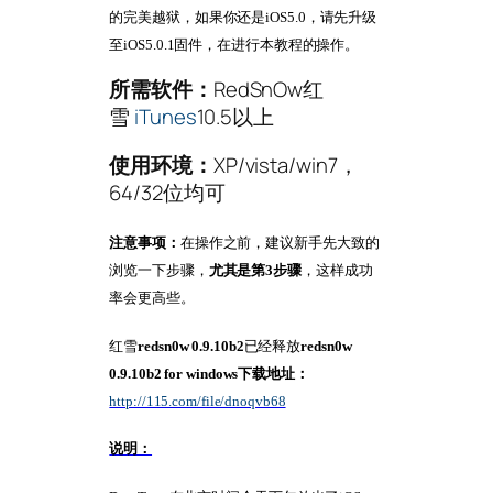
的完美越狱，如果你还是iOS5.0，请先升级
至iOS5.0.1固件，在进行本教程的操作。
所需软件：
RedSnOw红
雪
iTunes
10.5以上
使用环境：
XP/vista/win7，
64/32位均可
注意事项：
在操作之前，建议新手先大致的
浏览一下步骤，
尤其是第3步骤
，这样成功
率会更高些。
红雪
redsn0w 0.9.10b2
已经释放
redsn0w
0.9.10b2 for windows下载地址：
http://115.com/file/dnoqvb68
说明：