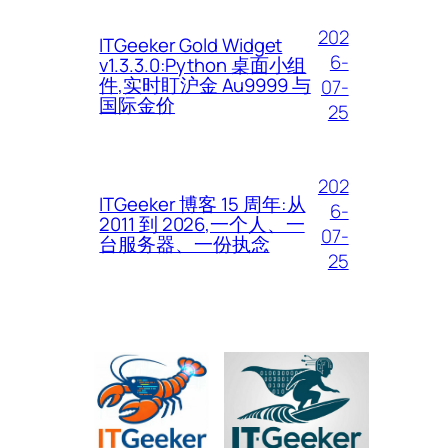
202
ITGeeker Gold Widget
6-
v1.3.3.0:Python 桌面小组
件,实时盯沪金 Au9999 与
07-
国际金价
25
202
ITGeeker 博客 15 周年:从
6-
2011 到 2026,一个人、一
07-
台服务器、一份执念
25