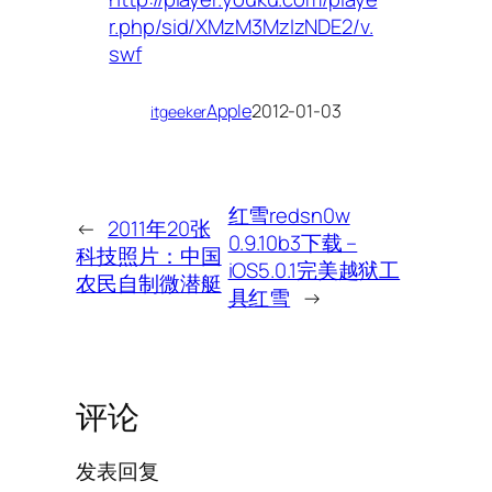
r.php/sid/XMzM3MzIzNDE2/v.
swf
Apple
2012-01-03
itgeeker
红雪redsn0w
←
2011年20张
0.9.10b3下载 –
科技照片：中国
iOS5.0.1完美越狱工
农民自制微潜艇
具红雪
→
评论
发表回复