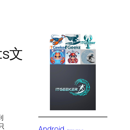
ts文
到
（只
Android