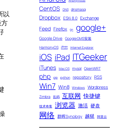
Anonymous
CentOS
dnsmasq
DNS
所以
Dropbox
Exchange
ESXi 8.0
最方
google+
Feed
Firefox
好
g+
Google Drive
Google GMS安装
ifttt
HarmonyOS
Internet Explorer
ITGeeker
iOS
在
iPad
iTunes
mysql
OpenWRT
Mac OS
php
RSS
repository
pip
python
Win7
Win8
Wordpress
键
Windows
互联网
快捷键
Zimbra
乱码
浏览器
激活
硬盘
技术奇客
操
网络
越狱
群晖Synology
阿里云