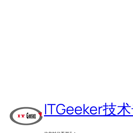
跳
至
ITGeeker技
内
容