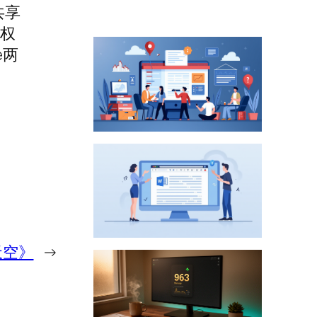
共享
户权
e两
天空》
→