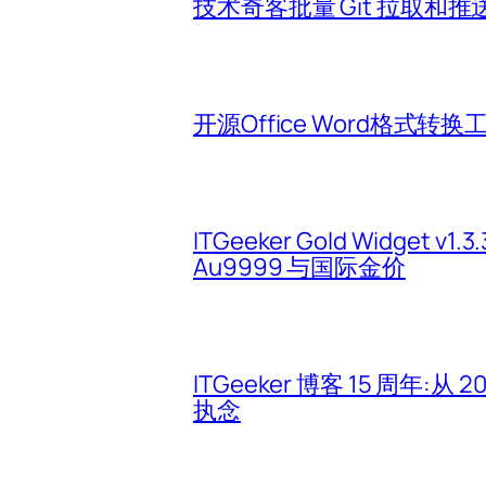
技术奇客批量 Git 拉取和推
开源Office Word格式转换
ITGeeker Gold Widget 
Au9999 与国际金价
ITGeeker 博客 15 周年:
执念