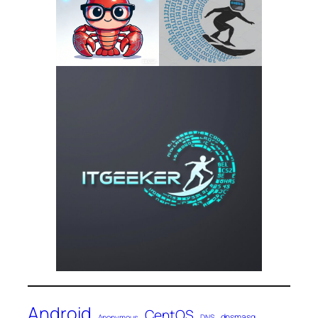
Android
CentOS
dnsmasq
Anonymous
DNS