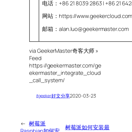
电话：+86 21 8039 2863 | +86 21 642
网站：https://www.geekercloud.com
邮箱：alan.luo@geekermaster.com
via GeekerMaster奇客大师 »
Feed
https://geekermaster.com/ge
ekermaster_integrate_cloud
_call_system/
好文分享
2020-03-23
itgeeker
←
树莓派
树莓派如何安装最
Raspbian如何安