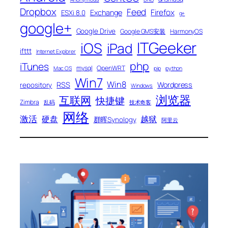
Dropbox
Feed
Firefox
Exchange
ESXi 8.0
g+
google+
Google Drive
Google GMS安装
HarmonyOS
ITGeeker
iOS
iPad
ifttt
Internet Explorer
php
iTunes
mysql
OpenWRT
Mac OS
pip
python
Win7
Win8
RSS
Wordpress
repository
Windows
浏览器
互联网
快捷键
Zimbra
乱码
技术奇客
网络
激活
硬盘
越狱
群晖Synology
阿里云