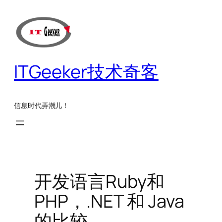
跳
至
内
容
ITGeeker技术奇客
信息时代弄潮儿！
开发语言Ruby和
PHP，.NET 和 Java
的比较