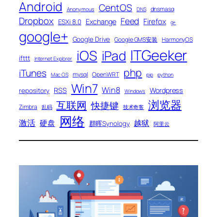
Android
CentOS
dnsmasq
Anonymous
DNS
Dropbox
Feed
Firefox
Exchange
ESXi 8.0
g+
google+
Google Drive
Google GMS安装
HarmonyOS
ITGeeker
iOS
iPad
ifttt
Internet Explorer
php
iTunes
mysql
OpenWRT
Mac OS
pip
python
Win7
Win8
RSS
Wordpress
repository
Windows
浏览器
互联网
快捷键
Zimbra
乱码
技术奇客
网络
激活
硬盘
越狱
群晖Synology
阿里云