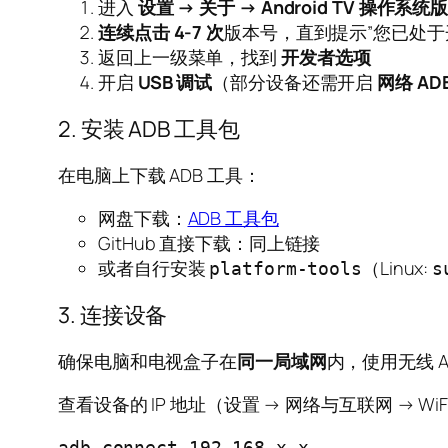
进入
设置 → 关于 → Android TV 操作系统
连续点击 4-7 次
版本号，直到提示”您已处于
返回上一级菜单，找到
开发者选项
开启
USB 调试
（部分设备还需开启
网络 AD
2. 安装 ADB 工具包
在电脑上下载 ADB 工具：
网盘下载：
ADB 工具包
GitHub 直接下载：同上链接
或者自行安装
（Linux:
platform-tools
s
3. 连接设备
确保电脑和电视盒子在
同一局域网
内，使用无线 
查看设备的 IP 地址（设置 → 网络与互联网 → W
adb connect 192.168.x.x