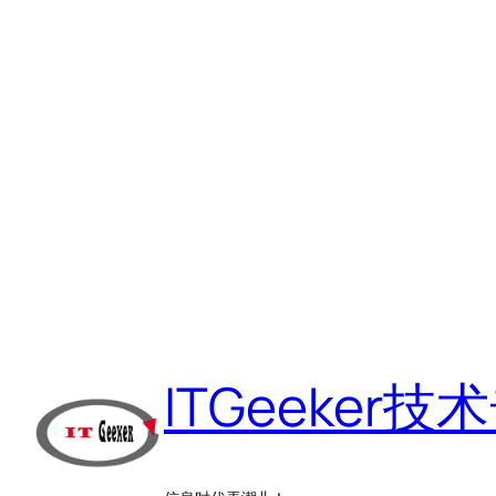
跳
至
ITGeeker技
内
容