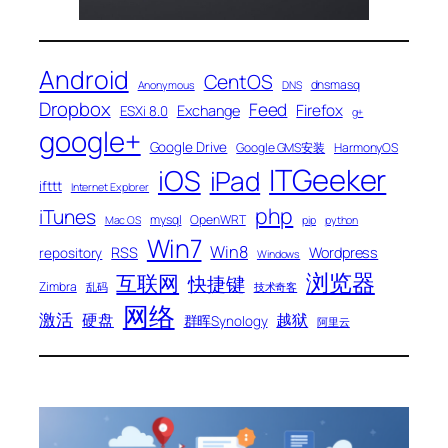
Android
CentOS
dnsmasq
Anonymous
DNS
Dropbox
Feed
Firefox
Exchange
ESXi 8.0
g+
google+
Google Drive
Google GMS安装
HarmonyOS
ITGeeker
iOS
iPad
ifttt
Internet Explorer
php
iTunes
mysql
OpenWRT
Mac OS
pip
python
Win7
Win8
RSS
Wordpress
repository
Windows
浏览器
互联网
快捷键
Zimbra
乱码
技术奇客
网络
激活
硬盘
越狱
群晖Synology
阿里云