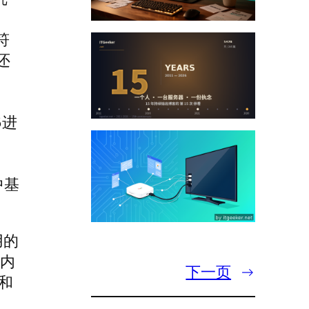
符
还
6进
中基
用的
的内
下一页
→
8和