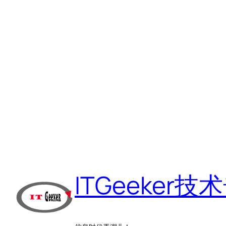
跳
至
ITGeeker技
内
容