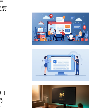
=”
想要
-1
码
乱