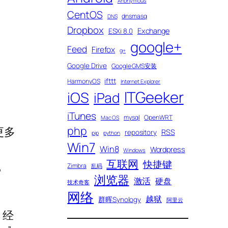
Anonymous
CentOS
dnsmasq
DNS
Dropbox
Exchange
ESXi 8.0
google+
Feed
Firefox
g+
Google Drive
Google GMS安装
ifttt
HarmonyOS
Internet Explorer
ITGeeker
iOS
iPad
iTunes
mysql
OpenWRT
Mac OS
php
更多
RSS
repository
pip
python
Win7
Win8
Wordpress
Windows
互联网
快捷键
Zimbra
乱码
”
浏览器
激活
硬盘
技术奇客
网络
越狱
群晖Synology
阿里云
，经