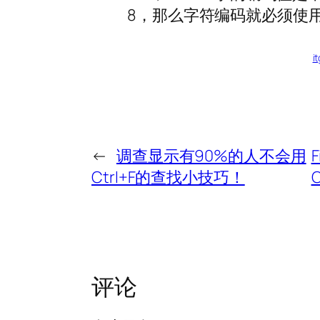
8，那么字符编码就必须使用
i
←
调查显示有90%的人不会用
Ctrl+F的查找小技巧！
C
评论