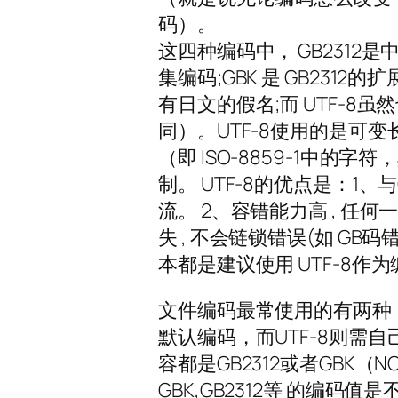
码）。
这四种编码中， GB231
集编码;GBK 是 GB2312
有日文的假名;而 UTF-8
同）。UTF-8使用的是可变长
（即 ISO-8859-1中的
制。 UTF-8的优点是：1、
流。 2、容错能力高 , 任
失 , 不会链锁错误(如 G
本都是建议使用 UTF-8作
文件编码最常使用的有两种：A
默认编码，而UTF-8则需
容都是GB2312或者GBK（N
GBK,GB2312等 的编码