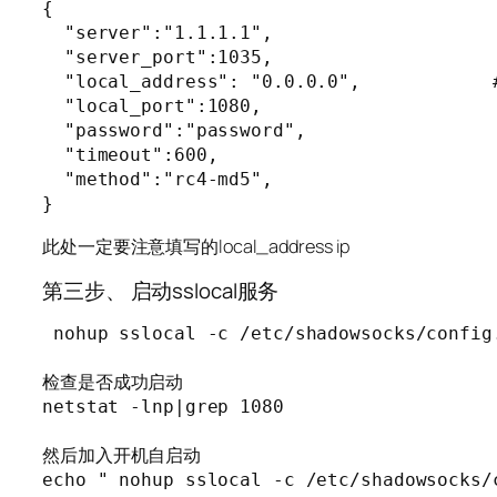
{

  "server":"1.1.1.1",                 
  "server_port":1035,                  
  "local_address": "0.0.0.0",      
  "local_port":1080,                    
  "password":"password",               
  "timeout":600,                        
  "method":"rc4-md5",                   
此处一定要注意填写的local_address ip
第三步、 启动sslocal服务
 nohup sslocal -c /etc/shadowsocks/config.
检查是否成功启动

netstat -lnp|grep 1080

然后加入开机自启动

echo " nohup sslocal -c /etc/shadowsocks/