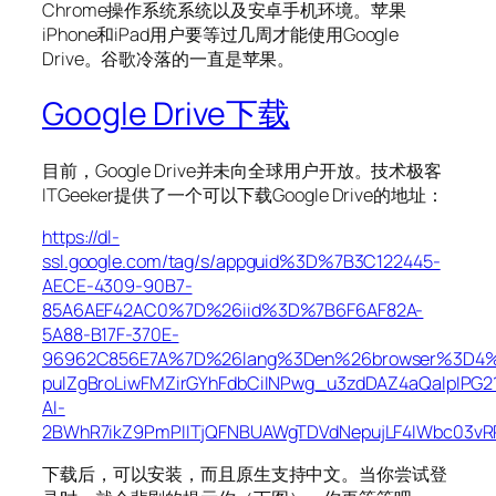
Chrome操作系统系统以及安卓手机环境。苹果
iPhone和iPad用户要等过几周才能使用Google
Drive。谷歌冷落的一直是苹果。
Google Drive下载
目前，Google Drive并未向全球用户开放。技术极客
ITGeeker提供了一个可以下载Google Drive的地址：
https://dl-
ssl.google.com/tag/s/appguid%3D%7B3C122445-
AECE-4309-90B7-
85A6AEF42AC0%7D%26iid%3D%7B6F6AF82A-
5A88-B17F-370E-
96962C856E7A%7D%26lang%3Den%26browser%3D4%2
pulZgBroLiwFMZirGYhFdbCiINPwg_u3zdDAZ4aQalpIP
AI-
2BWhR7ikZ9PmPIITjQFNBUAWgTDVdNepujLF4IWbc03vRRf
下载后，可以安装，而且原生支持中文。当你尝试登