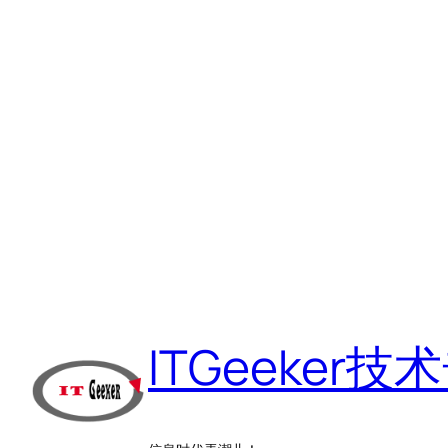
跳
至
ITGeeker技
内
容