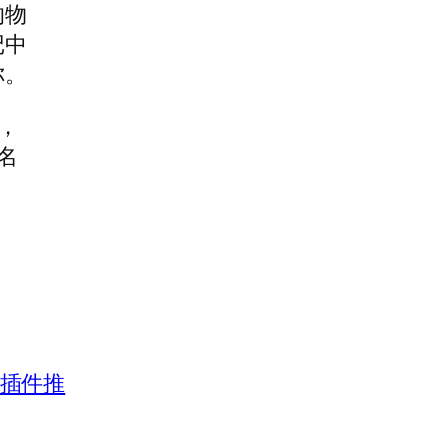
的物
记中
你。
万，
名
计时插件推