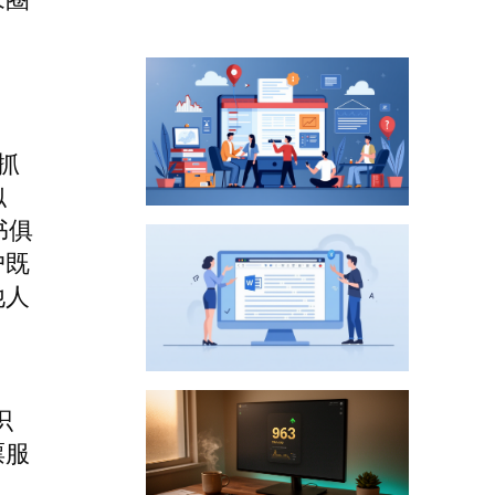
抓
似
书俱
户既
他人
识
票服