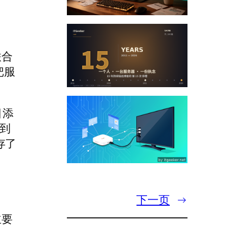
联合
把服
目添
到
存了
下一页
→
主要