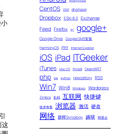
Anonymous
机
CentOS
dnsmasq
DNS
弃
Dropbox
Exchange
ESXi 8.0
些小
google+
Feed
Firefox
g+
Google Drive
Google GMS安装
ifttt
HarmonyOS
Internet Explorer
ITGeeker
iOS
iPad
iTunes
mysql
OpenWRT
Mac OS
php
RSS
repository
pip
python
Win7
Win8
Wordpress
Windows
互联网
快捷键
Zimbra
乱码
浏览器
激活
硬盘
技术奇客
网络
引
越狱
群晖Synology
阿里云
而这
来圈