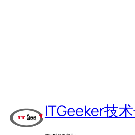
跳
至
ITGeeker技
内
容