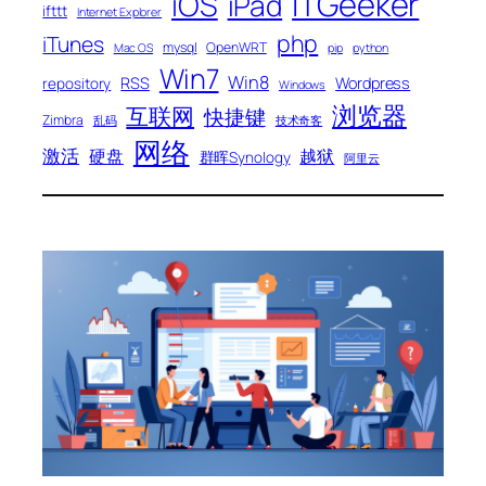
ITGeeker
iOS
iPad
ifttt
Internet Explorer
php
iTunes
mysql
OpenWRT
Mac OS
pip
python
Win7
Win8
RSS
Wordpress
repository
Windows
浏览器
互联网
快捷键
Zimbra
乱码
技术奇客
网络
激活
硬盘
越狱
群晖Synology
阿里云