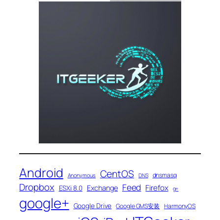
Android
CentOS
dnsmasq
Anonymous
DNS
Dropbox
Feed
Firefox
Exchange
ESXi 8.0
g+
google+
Google Drive
Google GMS安装
HarmonyOS