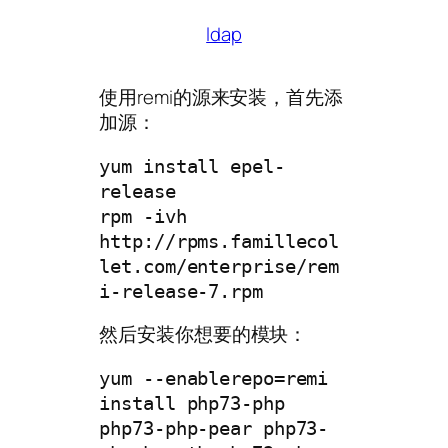
ldap
使用remi的源来安装，首先添
加源：
yum install epel-
release

rpm -ivh 
http://rpms.famillecol
let.com/enterprise/rem
i-release-7.rpm
然后安装你想要的模块：
yum --enablerepo=remi 
install php73-php 
php73-php-pear php73-