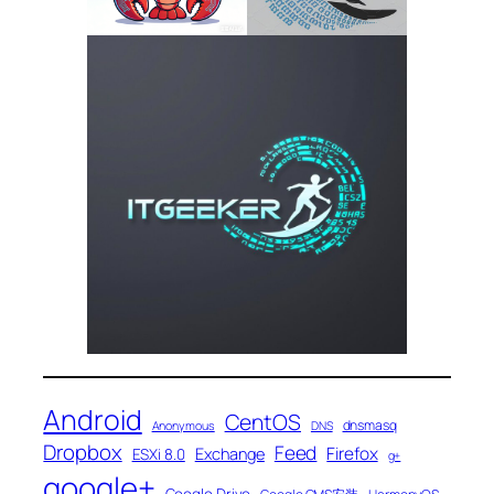
Android
CentOS
dnsmasq
Anonymous
DNS
Dropbox
Feed
Firefox
Exchange
ESXi 8.0
g+
google+