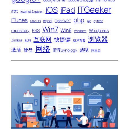
Google Drive
Google GMS安装
HarmonyOS
ITGeeker
iOS
iPad
ifttt
Internet Explorer
php
iTunes
mysql
OpenWRT
Mac OS
pip
python
Win7
Win8
RSS
Wordpress
repository
Windows
浏览器
互联网
快捷键
Zimbra
乱码
技术奇客
网络
激活
硬盘
越狱
群晖Synology
阿里云