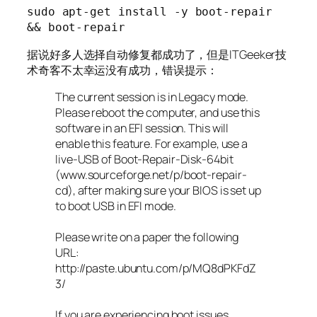
sudo apt-get install -y boot-repair 
&& boot-repair
据说好多人选择自动修复都成功了，但是ITGeeker技
术奇客不太幸运没有成功，错误提示：
The current session is in Legacy mode.
Please reboot the computer, and use this
software in an EFI session. This will
enable this feature. For example, use a
live-USB of Boot-Repair-Disk-64bit
(www.sourceforge.net/p/boot-repair-
cd), after making sure your BIOS is set up
to boot USB in EFI mode.
Please write on a paper the following
URL:
http://paste.ubuntu.com/p/MQ8dPKFdZ
3/
If you are experiencing boot issues,