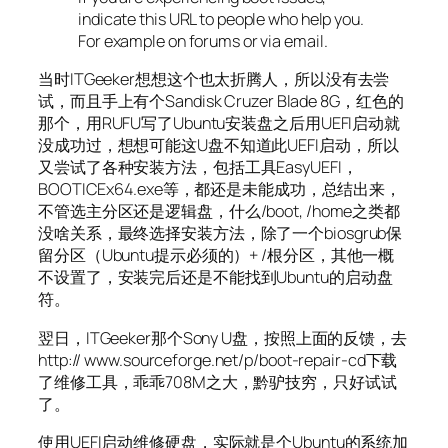
indicate this URL to people who help you.
For example on forums or via email.
当时ITGeeker想想这个也太折腾人，所以没有去尝
试，而且手上有个Sandisk Cruzer Blade 8G，红色的
那个，用RUFU写了Ubuntu安装盘之后用UEFI启动就
没成功过，想想可能这U盘不知道此UEFI启动，所以
又尝试了各种安装方法，包括工具EasyUEFI，
BOOTICEx64.exe等，都还是未能成功，总结出来，
不管选主分区还是逻辑盘，什么/boot, /home之类都
没啥关系，最终选择安装方法，除了一个biosgrub保
留分区（Ubuntu提示必须的）+ /根分区，其他一概
不设置了，安装完后还是不能找到Ubuntu的启动盘
符。
翌日，ITGeeker那个Sony U盘，按照上面的反馈，去
http:// www.sourceforge.net/p/boot-repair-cd下载
了维修工具，乖乖708M之大，黔驴技穷，只好试试
了。
使用UEFI启动维修硬盘，实际就是个Ubuntu的系统加