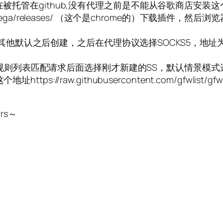
理现在被托管在github,没有代理之前是不能从谷歌商店安装
witchyOmega/releases/ （这个是chrome的）下载插件，然
认之后创建，之后在代理协议选择SOCKS5，地址为192.1
规则列表匹配请求后面选择刚才新建的SS，默认情景模式
ps://raw.githubusercontent.com/gfwlist/gf
rs～