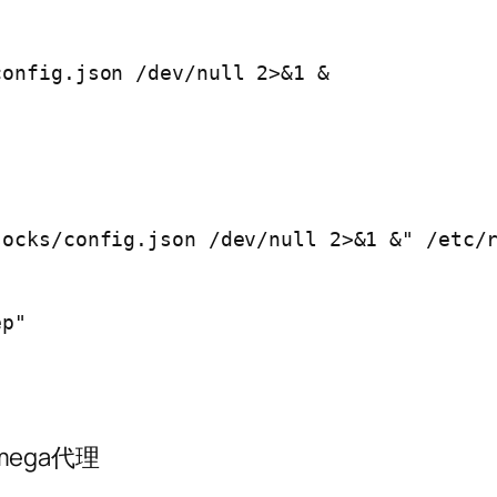
onfig.json /dev/null 2>&1 &

ocks/config.json /dev/null 2>&1 &" /etc/r
p"

mega代理