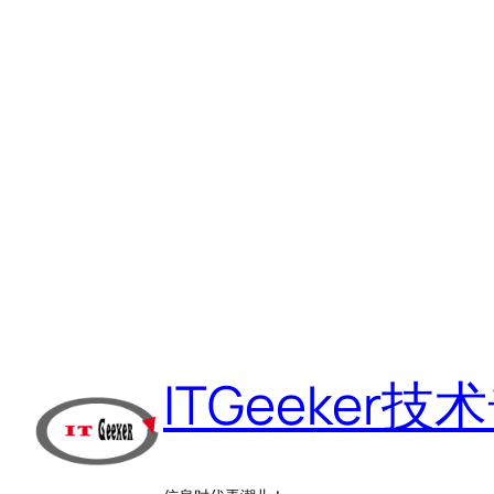
跳
至
ITGeeker技
内
容