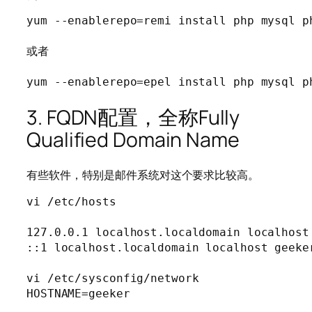
yum --enablerepo=remi install php mysql p
或者

yum --enablerepo=epel install php mysql p
3. FQDN配置，全称Fully
Qualified Domain Name
有些软件，特别是邮件系统对这个要求比较高。
vi /etc/hosts

127.0.0.1 localhost.localdomain localhost 
::1 localhost.localdomain localhost geeker
vi /etc/sysconfig/network

HOSTNAME=geeker
