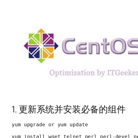
1. 更新系统并安装必备的组件
yum upgrade or yum update
yum install wget telnet perl perl-devel ne