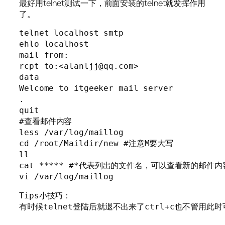
最好用telnet测试一下，前面安装的telnet就发挥作用
了。
telnet localhost smtp

ehlo localhost

mail from:

rcpt to:<alanljj@qq.com>

data

Welcome to itgeeker mail server

.

quit

#查看邮件内容

less /var/log/maillog

cd /root/Maildir/new #注意M要大写

ll

cat ***** #*代表列出的文件名，可以查看新的邮件内容
vi /var/log/maillog
Tips小技巧：

有时候telnet登陆后就退不出来了ctrl+c也不管用此时