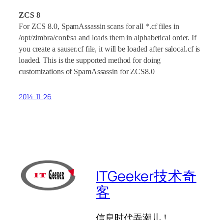
ZCS 8
For ZCS 8.0, SpamAssassin scans for all *.cf files in
/opt/zimbra/conf/sa and loads them in alphabetical order. If
you create a sauser.cf file, it will be loaded after salocal.cf is
loaded. This is the supported method for doing
customizations of SpamAssassin for ZCS8.0
2014-11-26
ITGeeker技术奇
客
信息时代弄潮儿！