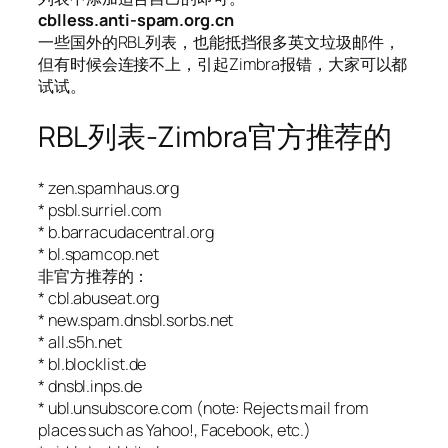
cblless.anti-spam.org.cn
一些国外的RBL列表，也能抵挡很多英文垃圾邮件，
但有时候会连接不上，引起Zimbra报错，大家可以都
试试。
RBL列表-Zimbra官方推荐的
* zen.spamhaus.org
* psbl.surriel.com
* b.barracudacentral.org
* bl.spamcop.net
非官方推荐的：
* cbl.abuseat.org
* new.spam.dnsbl.sorbs.net
* all.s5h.net
* bl.blocklist.de
* dnsbl.inps.de
* ubl.unsubscore.com (note: Rejects mail from
places such as Yahoo!, Facebook, etc.)