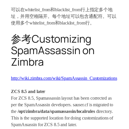
可以在whitelist_from和blacklist_from行上指定多个地
址，并用空格隔开。每个地址可以包含通配符。可以
使用多个whitelist_from和blacklist_from行。
参考Customizing
SpamAssassin on
Zimbra
http://wiki.zimbra.com/wiki/SpamAssassin_Customizations
ZCS 8.5 and later
For ZCS 8.5, Spamassassin layout has been corrected as
per the SpamAssassin developers. sauser.cf is migrated to
the
/opt/zimbra/data/spamassassin/localrules
directory.
This is the supported location for doing customizations of
SpamAssassin for ZCS 8.5 and later.