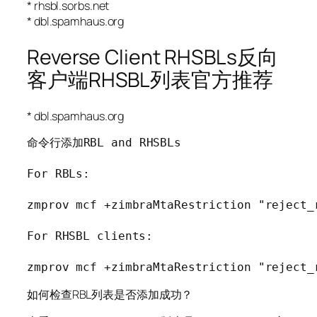
* rhsbl.sorbs.net
* dbl.spamhaus.org
Reverse Client RHSBLs反向
客户端RHSBL列表官方推荐
* dbl.spamhaus.org
命令行添加RBL and RHSBLs

For RBLs:

zmprov mcf +zimbraMtaRestriction "reject_r
For RHSBL clients:

zmprov mcf +zimbraMtaRestriction "reject_
如何检查RBL列表是否添加成功？