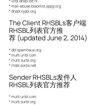
* virbl.dnsbl.bit.nl
* mail-abuse.blacklist.jippg.org
* dnsbl.njabl.org
The Client RHSBLs客户端
RHSBL列表官方推
荐 (updated June 2, 2014)
* dbl.spamhaus.org
* multi.uribl.com
* multi.surbl.org
* rhsbl.sorbs.net
Sender RHSBLs发件人
RHSBL列表官方推荐
* multi.uribl.com
* multi.surbl.org