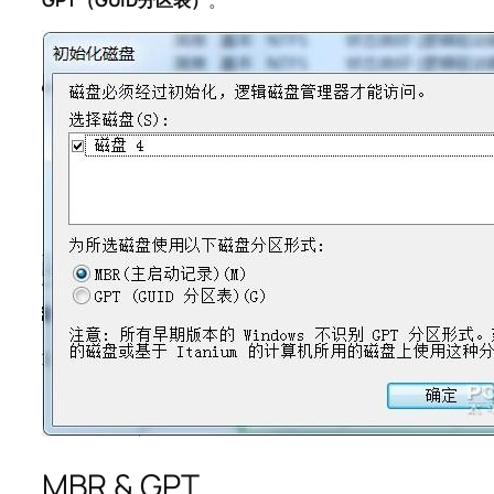
GPT
（GUID
分区表）
。
MBR & GPT