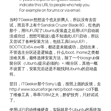
indicate this URL to people who help you.
For example on forums or via email.
当时ITGeeker想想这个也太折腾人，所以没有去尝
试，而且手上有个Sandisk Cruzer Blade 8G，红色的
那个，用RUFU写了Ubuntu安装盘之后用UEFI启动就
没成功过，想想可能这U盘不知道此UEFI启动，所以
又尝试了各种安装方法，包括工具EasyUEFI，
BOOTICEx64.exe等，都还是未能成功，总结出来，
不管选主分区还是逻辑盘，什么/boot, /home之类都
没啥关系，最终选择安装方法，除了一个biosgrub保
留分区（Ubuntu提示必须的）+ /根分区，其他一概
不设置了，安装完后还是不能找到Ubuntu的启动盘
符。
翌日，ITGeeker那个Sony U盘，按照上面的反馈，去
http:// www.sourceforge.net/p/boot-repair-cd下载
了维修工具，乖乖708M之大，黔驴技穷，只好试试
了。
使用UEFI启动维修硬盘，实际就是个Ubuntu的系统加