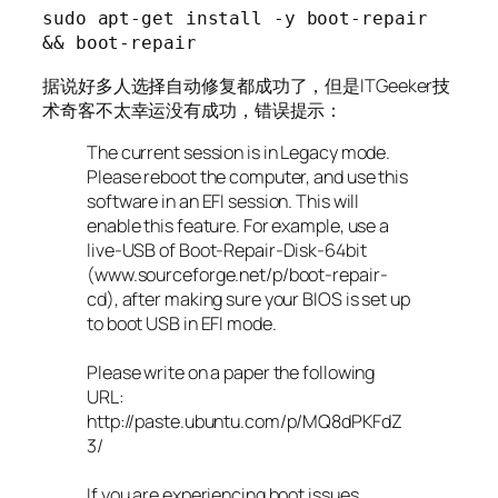
sudo apt-get install -y boot-repair 
&& boot-repair
据说好多人选择自动修复都成功了，但是ITGeeker技
术奇客不太幸运没有成功，错误提示：
The current session is in Legacy mode.
Please reboot the computer, and use this
software in an EFI session. This will
enable this feature. For example, use a
live-USB of Boot-Repair-Disk-64bit
(www.sourceforge.net/p/boot-repair-
cd), after making sure your BIOS is set up
to boot USB in EFI mode.
Please write on a paper the following
URL:
http://paste.ubuntu.com/p/MQ8dPKFdZ
3/
If you are experiencing boot issues,