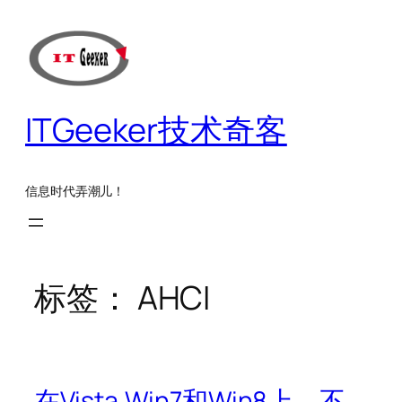
跳
至
内
容
ITGeeker技术奇客
信息时代弄潮儿！
标签：
AHCI
在Vista,Win7和Win8上，不