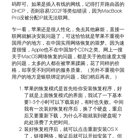
码即可。如果是插入有线的网线，记得打开路由器的
DHCP，否则容易1202F等类似错误，因为MacBook
Pro没被分配IP就无法联网。
乍一看，苹果还是很人性化，免去其他麻烦，直接一
联网就解决安装问题了，可这恰恰就是苹果不重视中
国用户的地方，在中国实用网络恢复的噩梦。因为速
度很慢，Apple也不在中国加个CDN之类。网上一搜
关于MacOS网络恢复的问题，都是关于抱怨速度太慢
的问题，太多的人都在被苹果蹂躏，花了同样的价
格，却享受不到同样的服务质量。（另外不重视中国
用户的地方是银联绑定的问题，我们稍后再表。）
苹果的恢复模式是首先给你安装恢复程序，好
了就是上面恢复模式的界面，我试了一下基本
要1-3个小时可以下载装好，有时也失败。中间
我有一次装好恢复程序后，换了个硬盘，重启
后又要重新下载，为什么不能就装到硬盘呢？
此处浪费了大把时间。
装好恢复程序后，就可以点击重新安装OS X
了，链接网络，验证后就可以开始安装了。但