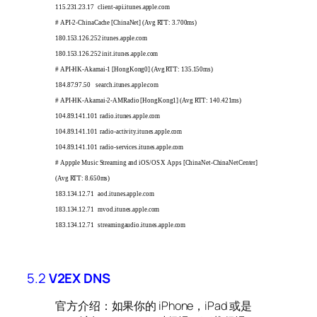
115.231.23.17 client-api.itunes.apple.com
# API-2-ChinaCache [ChinaNet] (Avg RTT: 3.700ms)
180.153.126.252 itunes.apple.com
180.153.126.252 init.itunes.apple.com
# API-HK-Akamai-1 [HongKong0] (Avg RTT: 135.150ms)
184.87.97.50 search.itunes.apple.com
# API-HK-Akamai-2-AMRadio [HongKong1] (Avg RTT: 140.421ms)
104.89.141.101 radio.itunes.apple.com
104.89.141.101 radio-activity.itunes.apple.com
104.89.141.101 radio-services.itunes.apple.com
# Appple Music Streaming and iOS/OS X Apps [ChinaNet-ChinaNetCenter]
(Avg RTT: 8.650ms)
183.134.12.71 aod.itunes.apple.com
183.134.12.71 mvod.itunes.apple.com
183.134.12.71 streamingaudio.itunes.apple.com
5.2
V2EX DNS
官方介绍：如果你的 iPhone，iPad 或是