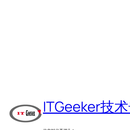
跳
至
ITGeeker技
内
容